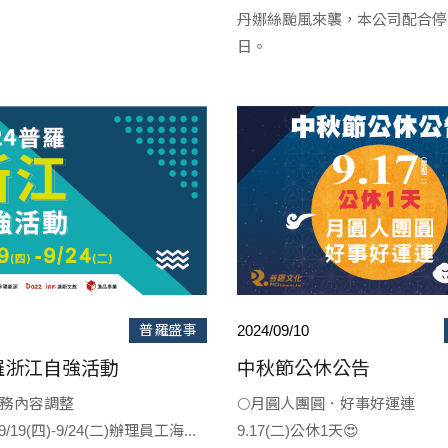
丹娜絲颱風來襲，本公司配合停
日。
...
普羅盛事
2024/09/10
普羅浙江自強活動
中秋節公休公告
24服務內容調整
🌕月圓人團圓．好事好運連
19(四)-9/24(二)辦理員工海...
9.17(二)公休1天😍