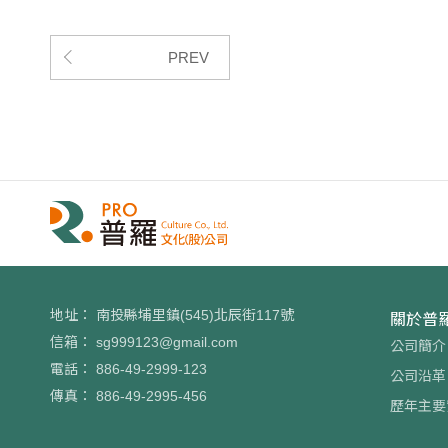
PREV
地址：
南投縣埔里鎮(545)北辰街117號
關於普
信箱：
sg999123@gmail.com
公司簡介
電話：
886-49-2999-123
公司沿革
傳真：
886-49-2995-456
歷年主要