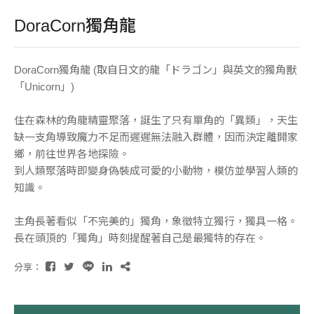
DoraCorn獨角龍
DoraCorn獨角龍 (取自日文的龍「ドラゴン」與英文的獨角獸
「Unicorn」)
住在森林的角龍精靈聚落，誕生了只有單角的「異類」，天生
缺一支角導致魔力不足而遲遲無法融入群體，因而決定離開家
鄉，前往世界各地探險。
到人類聚落時即變身偽裝成可愛的小動物，模仿並學習人類的
知識。
主角長著看似「不完美的」獨角，象徵特立獨行，獨具一格。
長在頭頂的「獨角」時刻提醒著自己是最獨特的存在。
分享：