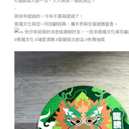
4.抽獎每人限一次，人人有獎，抽完為止。
-
那些年錯過的，今年不要再錯過了！
普羅文化與您一同回顧經典，攜手參與全鎮建醮盛會。
快分享這個好消息給親朋好友，一起來普羅文化尋找屬
#普羅文化
#埔里清醮
#愛藏版文創品
#免費抽獎