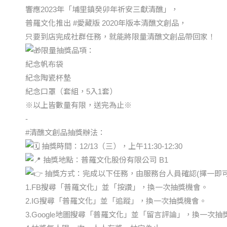
響應2023年「埔里鎮癸卯年祈安三獻清醮」，
普羅文化推出
#愛藏版
2020年版本清醮文創品，
只要到店完成社群任務，就能將限量清醮文創品帶回家！
限量抽獎品項：
紀念帆布袋
紀念陶瓷杯墊
紀念口罩（套組，5入1套）
※以上皆數量有限，送完為止※
-
#清醮文創品抽獎辦法
：
抽獎時間：12/13（三），上午11:30-12:30
抽獎地點：普羅文化股份有限公司 B1
抽獎方式：完成以下任務，由服務台人員確認(擇一即可
1.FB搜尋「普羅文化」並「按讚」，換一次抽獎機會。
2.IG搜尋「普羅文化」並「追蹤」，換一次抽獎機會。
3.Google地圖搜尋「普羅文化」並「留言評論」，換一次抽