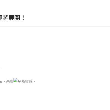
即將展開！
，
、朱雀
為靈感，