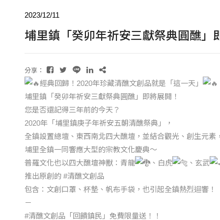
2023/12/11
埔里鎮「癸卯年祈安三獻祭典圓醮」
分享：
經典回歸！2020年珍藏清醮文創品就是「這一天」
埔里鎮「癸卯年祈安三獻祭典圓醮」即將展開！
您是否還記得三年前的今天？
2020年「埔里鎮庚子年祈安五朝清醮祭典」，
全鎮設置總壇、東西南北四大醮壇，並結合觀光、創生元素
埔里全鎮一同響應大型的宗教文化慶典～
普羅文化也以四大醮壇神獸：青龍
、白虎
、玄武
推出原創的
#清醮文創品
包含：文創口罩、杯墊、帆布手袋，也引起全鎮熱烈迴響！
－
#清醮文創品
「回饋鎮民」免費限量送！！